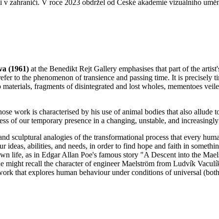
 i v zahraničí. V roce 2023 obdržel od České akademie vizuálního umě
va (1961)
at the Benedikt Rejt Gallery emphasises that part of the artis
t refer to the phenomenon of transience and passing time. It is precisel
aterials, fragments of disintegrated and lost wholes, mementoes veiled 
hose work is characterised by his use of animal bodies that also allude t
lness of our temporary presence in a changing, unstable, and increasingly
 and sculptural analogies of the transformational process that every hum
 ideas, abilities, and needs, in order to find hope and faith in somethin
n life, as in Edgar Allan Poe's famous story "A Descent into the Maelstr
 one might recall the character of engineer Maelström from Ludvík Vacul
ork that explores human behaviour under conditions of universal (both 