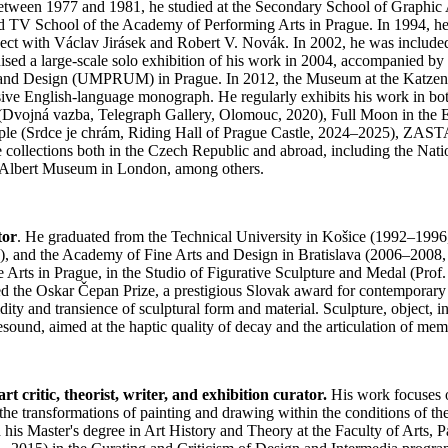
etween 1977 and 1981, he studied at the Secondary School of Graphic Ar
d TV School of the Academy of Performing Arts in Prague. In 1994, he
roject with Václav Jirásek and Robert V. Novák. In 2002, he was inclu
sed a large-scale solo exhibition of his work in 2004, accompanied by
 and Design (UMPRUM) in Prague. In 2012, the Museum at the Katzen A
ive English-language monograph. He regularly exhibits his work in bo
Dvojná vazba, Telegraph Gallery, Olomouc, 2020), Full Moon in the Ey
Temple (Srdce je chrám, Riding Hall of Prague Castle, 2024–2025), Z
 collections both in the Czech Republic and abroad, including the Nati
d Albert Museum in London, among others.
tor
. He graduated from the Technical University in Košice (1992–1996,
z), and the Academy of Fine Arts and Design in Bratislava (2006–2008, 
Arts in Prague, in the Studio of Figurative Sculpture and Medal (Prof. 
he Oskar Čepan Prize, a prestigious Slovak award for contemporary art
idity and transience of sculptural form and material. Sculpture, object, 
sound, aimed at the haptic quality of decay and the articulation of mem
 critic, theorist, writer, and exhibition curator.
His work focuses on
the transformations of painting and drawing within the conditions of th
d his Master's degree in Art History and Theory at the Faculty of Art