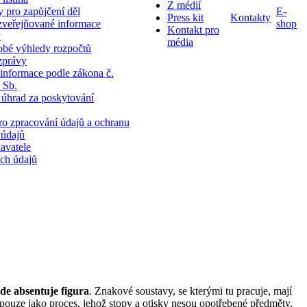
Z médií
 pro zapůjčení děl
E-
Press kit
Kontakty
zveřejňované informace
shop
Kontakt pro
y
média
obé výhledy rozpočtů
zprávy
 informace podle zákona č.
 Sb.
 úhrad za poskytování
ro zpracování údajů a ochranu
 údajů
davatele
ch údajů
kde absentuje figura
. Znakové soustavy, se kterými tu pracuje, mají
 pouze jako proces, jehož stopy a otisky nesou opotřebené předměty,