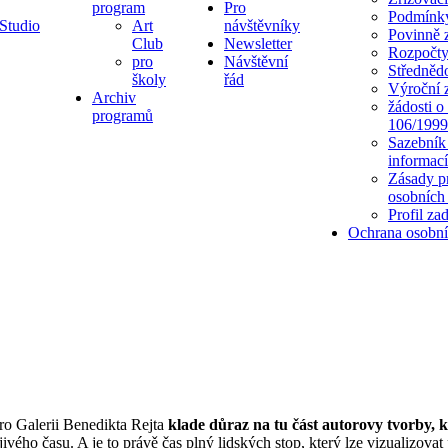
program
Pro
Podmínky
Studio
Art
návštěvníky
Povinně 
Club
Newsletter
Rozpočt
pro
Návštěvní
Středněd
školy
řád
Výroční 
Archiv
žádosti o
programů
106/1999
Sazebník
informací
Zásady p
osobních
Profil za
Ochrana osobní
ro Galerii Benedikta Rejta
klade důraz na tu část autorovy tvorby, 
vého času. A je to právě čas plný lidských stop, který lze vizualizovat