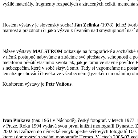
vyžilé materiály, fragmenty rozpadlých a ztracených celků, mementa z
Hostem výstavy je slovenský sochař
Ján Zelinka
(1978), jehož tvorbu
marnost a prázdnotu či jako výzvu k úvahám nad smysluplností naší do
Název výstavy
MALSTRÖM
odkazuje na fotografické a sochařské 
v němž postupně nabýváme a ztrácíme své představy, schopnosti a pot
metaforou přežití vlastního života tak, jak je tomu ve slavné povídc
s nebezpečím, které v sobě skrývá smrt. Tady si vzpomeňme na post
tematizuje chování člověka ve všeobecném (fyzickém i morálním) oh
Kurátorem výstavy je
Petr Vaňous
.
Ivan Pinkava
(nar. 1961 v Náchodě), český fotograf, v letech 1977-
v Praze. Roku 1994 vydává svou první knižní monografii Dynastie. 
2002 byl zařazen do německé encyklopedie světových fotografů Das 
kterou doprovázelo vydání monografie Heroes. V letech 2005-07 vedl