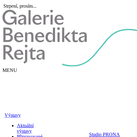
Strpení, prosím...
MENU
Výstavy
Aktuální
výstavy
Studio PRONA
Připravované