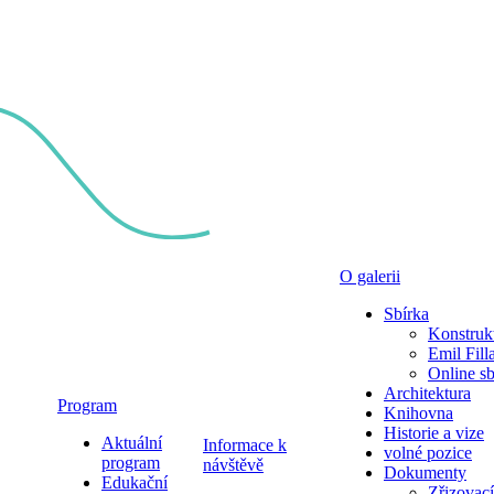
O galerii
Sbírka
Konstruk
Emil Fill
Online sb
Architektura
Program
Knihovna
Historie a vize
Aktuální
Informace k
volné pozice
program
návštěvě
Dokumenty
Edukační
Zřizovací 