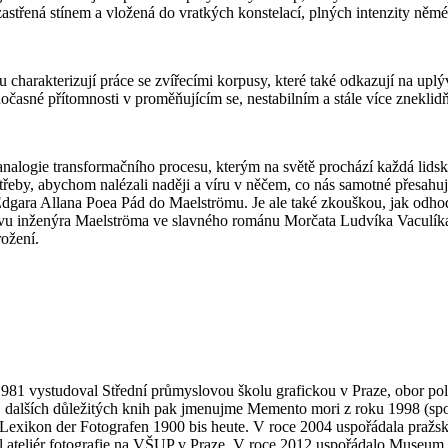
astřená stínem a vložená do vratkých konstelací, plných intenzity němé
 charakterizují práce se zvířecími korpusy, které také odkazují na uplýv
časné přítomnosti v proměňujícím se, nestabilním a stále více zneklidň
analogie transformačního procesu, kterým na světě prochází každá lids
řeby, abychom nalézali naději a víru v něčem, co nás samotné přesahuje
e Edgara Allana Poea Pád do Maelströmu. Je ale také zkouškou, jak odho
avu inženýra Maelströma ve slavného románu Morčata Ludvíka Vaculík
rožení.
1981 vystudoval Střední průmyslovou školu grafickou v Praze, obor po
Z dalších důležitých knih pak jmenujme Memento mori z roku 1998 (s
Lexikon der Fotografen 1900 bis heute. V roce 2004 uspořádala pražs
 ateliér fotografie na VŠUP v Praze. V roce 2012 uspořádalo Museum a