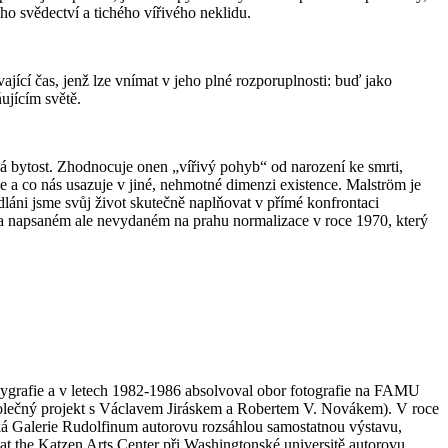
ho svědectví a tichého vířivého neklidu.
ající čas, jenž lze vnímat v jeho plné rozporuplnosti: buď jako
ujícím světě.
ká bytost. Zhodnocuje onen „vířivý pohyb“ od narození ke smrti,
 a co nás usazuje v jiné, nehmotné dimenzi existence. Malström je
dláni jsme svůj život skutečně naplňovat v přímé konfrontaci
a napsaném ale nevydaném na prahu normalizace v roce 1970, který
lygrafie a v letech 1982-1986 absolvoval obor fotografie na FAMU
polečný projekt s Václavem Jiráskem a Robertem V. Novákem). V roce
ká Galerie Rudolfinum autorovu rozsáhlou samostatnou výstavu,
t the Katzen Arts Center při Washingtonské universitě autorovu