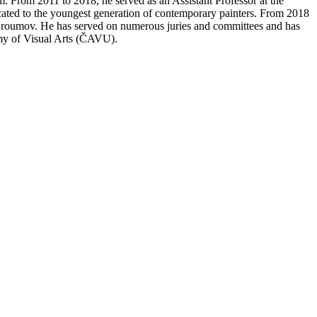
 From 2011 to 2018, he served as an Assistant Professor at the
cated to the youngest generation of contemporary painters. From 2018
 Broumov. He has served on numerous juries and committees and has
emy of Visual Arts (ČAVU).