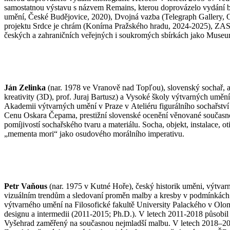
samostatnou výstavu s názvem Remains, kterou doprovázelo vydání bil
umění, České Budějovice, 2020), Dvojná vazba (Telegraph Gallery, O
projektu Srdce je chrám (Konírna Pražského hradu, 2024-2025), ZAS
českých a zahraničních veřejných i soukromých sbírkách jako Museu
Ján Zelinka
(nar. 1978 ve Vranově nad Topľou), slovenský sochař, a
kreativity (3D), prof. Juraj Bartusz) a Vysoké školy výtvarných uměn
Akademii výtvarných umění v Praze v Ateliéru figurálního sochařst
Cenu Oskara Čepama, prestižní slovenské ocenění věnované současnému
pomíjivostí sochařského tvaru a materiálu. Socha, objekt, instalace, o
„mementa mori“ jako osudového morálního imperativu.
Petr Vaňous
(nar. 1975 v Kutné Hoře), český historik uměni, výtvarný
vizuálním trendům a sledovaní proměn malby a kresby v podmínkách in
výtvarného umění na Filosofické fakultě University Palackého v Olo
designu a intermedii (2011-2015; Ph.D.). V letech 2011-2018 působi
Vyšehrad zaměřený na současnou nejmladší malbu. V letech 2018–202