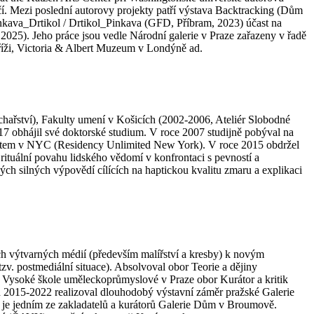
čí. Mezi poslední autorovy projekty patří výstava Backtracking (Dům
nkava_Drtikol / Drtikol_Pinkava (GFD, Příbram, 2023) účast na
5). Jeho práce jsou vedle Národní galerie v Praze zařazeny v řadě
říži, Victoria & Albert Muzeum v Londýně ad.
hařství), Fakulty umení v Košicích (2002-2006, Ateliér Slobodné
017 obhájil své doktorské studium. V roce 2007 studijně pobýval na
obytem v NYC (Residency Unlimited New York). V roce 2015 obdržel
ituální povahu lidského vědomí v konfrontaci s pevností a
ových silných výpovědí cílících na haptickou kvalitu zmaru a explikaci
ních výtvarných médií (především malířství a kresby) k novým
v. postmediální situace). Absolvoval obor Teorie a dějiny
a Vysoké škole uměleckoprůmyslové v Praze obor Kurátor a kritik
h 2015-2022 realizoval dlouhodobý výstavní záměr pražské Galerie
 je jedním ze zakladatelů a kurátorů Galerie Dům v Broumově.