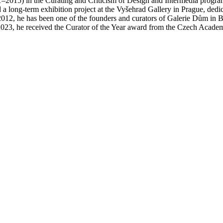
–2015) in the Curating and Criticism of Design and Intermedia program.
 long-term exhibition project at the Vyšehrad Gallery in Prague, dedi
 2012, he has been one of the founders and curators of Galerie Dům in
 2023, he received the Curator of the Year award from the Czech Acad