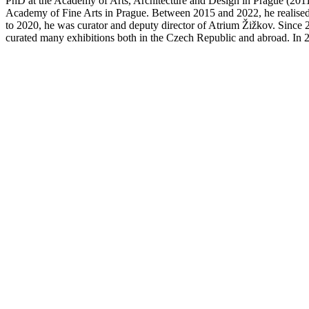
PhD at the Academy of Arts, Architecture and Design in Prague (2011
Academy of Fine Arts in Prague. Between 2015 and 2022, he realised a
to 2020, he was curator and deputy director of Atrium Žižkov. Since
curated many exhibitions both in the Czech Republic and abroad. In