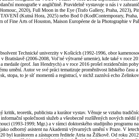
anční monografie v angličtině. Pravidelně vystavuje u nás i v zahrani
lomouc, 2020), Full Moon in the Eye (Trafo Gallery, Praha, 2023), Pi
TAVENÍ (Kutná Hora, 2025) nebo Bod 0 (KodlContemporary, Praha, 202
m of Fine Arts of Houston, Maison Européene de la Photographie v Pa
bsolvent Technické univerzity v Košicích (1992-1996, obor kamenosoc
í v Bratislavě (2006-2008, Vol’né výtvarné umenie), kde také v roce 2
ví a medaile (prof. Jan Hendrych) a v roce 2016 prošel rezidenčním p
 umění. Autor ve své práci tematizuje proměnlivost lidského času a r
tisk, stopa, to je síť momentů a registrací, v nichž zaznívá echo Zelink
 kritik, teoretik, publicista a kurátor vystav. Věnuje se vztahu tradič
formační společnosti služeb a všeobecně rozšířených nových médií (tz
mouci (1993-1999; Mgr.) a v rámci doktorského studijního programu n
l jako odborný asistent na Akademii výtvarných umění v Praze. V letec
0 byl kurátorem a zástupcem ředitele Atria na Žižkově. Od roku 2012