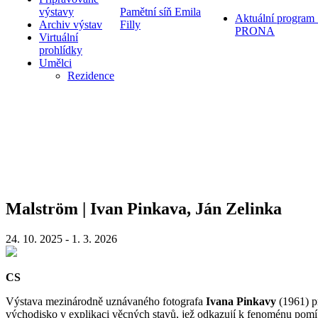
výstavy
Pamětní síň Emila
Aktuální program 
Archiv výstav
Filly
PRONA
Virtuální
prohlídky
Umělci
Rezidence
Malström | Ivan Pinkava, Ján Zelinka
24. 10. 2025 - 1. 3. 2026
CS
Výstava mezinárodně uznávaného fotografa
Ivana Pinkavy
(1961) p
východisko v explikaci věcných stavů, jež odkazují k fenoménu pomíji