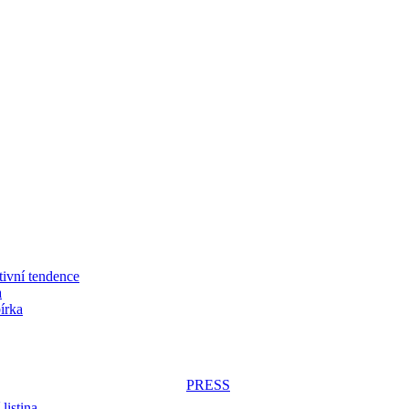
tivní tendence
a
írka
PRESS
listina