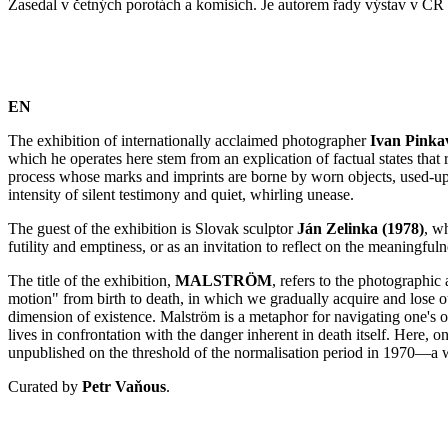
Zasedal v četných porotách a komisích. Je autorem řady výstav v ČR
EN
The exhibition of internationally acclaimed photographer
Ivan Pinka
which he operates here stem from an explication of factual states tha
process whose marks and imprints are borne by worn objects, used-up m
intensity of silent testimony and quiet, whirling unease.
The guest of the exhibition is Slovak sculptor
Ján Zelinka (1978)
, w
futility and emptiness, or as an invitation to reflect on the meaningfu
The title of the exhibition,
MALSTRÖM
, refers to the photographic
motion" from birth to death, in which we gradually acquire and lose our
dimension of existence. Malström is a metaphor for navigating one's ow
lives in confrontation with the danger inherent in death itself. Here,
unpublished on the threshold of the normalisation period in 1970—a w
Curated by
Petr Vaňous
.