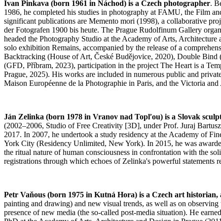
Ivan Pinkava (born 1961 in Náchod) is a Czech photographer
. B
1986, he completed his studies in photography at FAMU, the Film an
significant publications are Memento mori (1998), a collaborative p
der Fotografen 1900 bis heute. The Prague Rudolfinum Gallery organi
headed the Photography Studio at the Academy of Arts, Architecture
solo exhibition Remains, accompanied by the release of a comprehens
Backtracking (House of Art, České Budějovice, 2020), Double Bind (
(GFD, Příbram, 2023), participation in the project The Heart is a 
Prague, 2025). His works are included in numerous public and private
Maison Européenne de la Photographie in Paris, and the Victoria an
Ján Zelinka (born 1978 in Vranov nad Topľou) is a Slovak sculp
(2002–2006, Studio of Free Creativity [3D], under Prof. Juraj Bartus
2017. In 2007, he undertook a study residency at the Academy of Fine 
York City (Residency Unlimited, New York). In 2015, he was awarded t
the ritual nature of human consciousness in confrontation with the sol
registrations through which echoes of Zelinka's powerful statements re
Petr Vaňous (born 1975 in Kutná Hora) is a Czech art historian, art
painting and drawing) and new visual trends, as well as on observing 
presence of new media (the so-called post-media situation). He earne