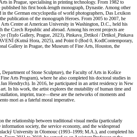
ts in Prague, specialising in printing technology. From 1982 to
 published his first book-length monograph, Dynastie. Among other
ded in the German encyclopedia of world photographers, Das Lexikon
 the publication of the monograph Heroes. From 2005 to 2007, he
rts Centre at American University in Washington, D.C., held his
th the Czech Republic and abroad. Among his recent projects are
e (Trafo Gallery, Prague, 2023), Pinkava_Drtikol / Drtikol_Pinkava
ASTAVENÍ (Kutná Hora, 2025), and Point 0 (Bod 0, KodlContemporary,
onal Gallery in Prague, the Museum of Fine Arts, Houston, the
 Department of Stone Sculpture), the Faculty of Arts in Košice
Fine Arts Program), where he also completed his doctoral studies in
Jan Hendrych). In 2016, he participated in an artist residency in New
. In his work, the artist explores the mutability of human time and
installation, imprint, trace—these are the networks of moments and
ento mori as a fateful moral imperative.
 the relationship between traditional visual media (particularly
e information society, the service economy, and the widespread
s, Palacký University in Olomouc (1993–1999; M.A.), and completed his