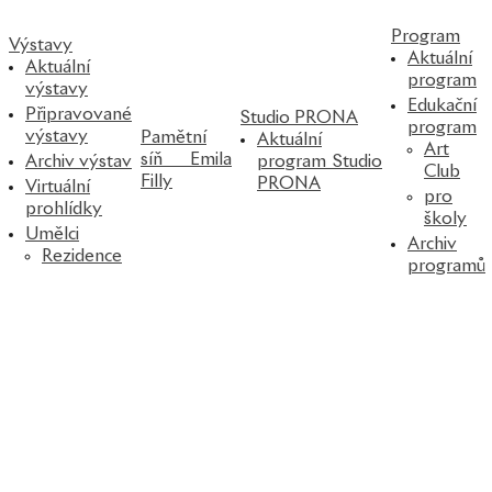
Program
Výstavy
Aktuální
Aktuální
program
výstavy
Edukační
Připravované
Studio PRONA
program
výstavy
Pamětní
Aktuální
Art
síň Emila
Archiv výstav
program Studio
Club
Filly
PRONA
Virtuální
pro
prohlídky
školy
Umělci
Archiv
Rezidence
programů