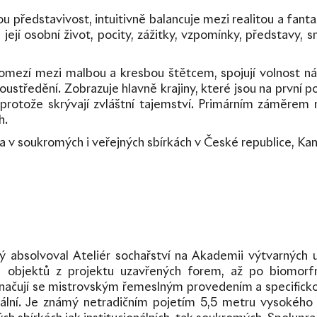
u představivost, intuitivně balancuje mezi realitou a fantaz
jí osobní život, pocity, zážitky, vzpomínky, představy, sny
omezí mezi malbou a kresbou štětcem, spojují volnost ná
středění. Zobrazuje hlavně krajiny, které jsou na první po
rotože skrývají zvláštní tajemství. Primárním záměrem nen
h.
 a v soukromých i veřejných sbírkách v České republice, Kan
rý absolvoval Ateliér sochařství na Akademii výtvarných
h objektů z projektu uzavřených forem, až po biomorfn
čují se mistrovským řemeslným provedením a specificko
ální.
Je známý netradičním pojetím 5,5 metru vysokého 