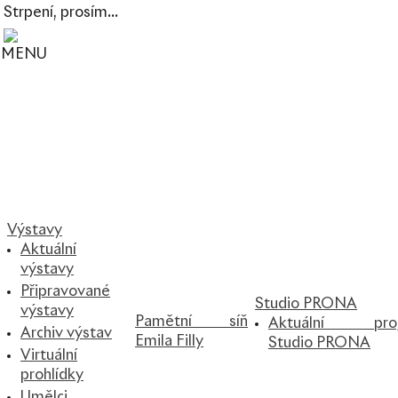
Strpení, prosím...
MENU
Výstavy
Aktuální
výstavy
Připravované
Studio PRONA
výstavy
Pamětní síň
Aktuální pro
Archiv výstav
Emila Filly
Studio PRONA
Virtuální
prohlídky
Umělci