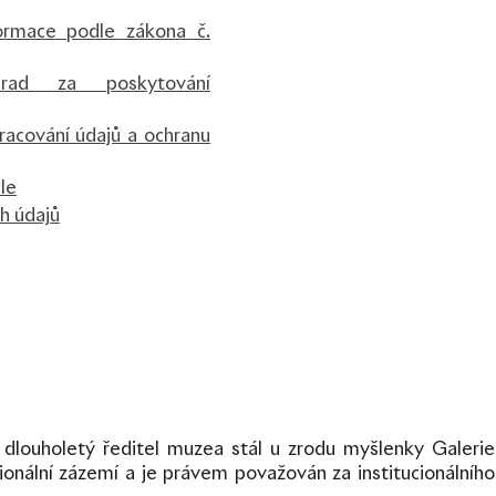
ormace podle zákona č.
hrad za poskytování
racování údajů a ochranu
le
h údajů
dlouholetý ředitel muzea stál u zrodu myšlenky Galerie
tucionální zázemí a je právem považován za institucionálního