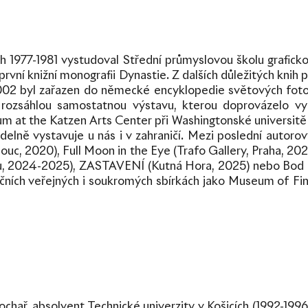
ech 1977-1981 vystudoval Střední průmyslovou školu graficko
rvní knižní monografii Dynastie. Z dalších důležitých kni
02 byl zařazen do německé encyklopedie světových fotog
rozsáhlou samostatnou výstavu, kterou doprovázelo vy
um at the Katzen Arts Center při Washingtonské universi
videlně vystavuje u nás i v zahraničí. Mezi poslední autor
uc, 2020), Full Moon in the Eye (Trafo Gallery, Praha, 202
adu, 2024-2025), ZASTAVENÍ (Kutná Hora, 2025) nebo Bod 0
ničních veřejných i soukromých sbírkách jako Museum of F
sochař, absolvent Technické univerzity v Košicích (1992-199