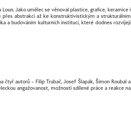
u Loun. Jako umělec se věnoval plastice, grafice, keramice i
 přes abstrakci až ke konstruktivistickým a strukturálním
 a budováním kulturních institucí, které dodnes rozvíjejí
 čtyř autorů – Filip Trubač, Josef Šlapák, Šimon Roubal a
měleckou angažovanost, možnosti sdílené práce a reakce na