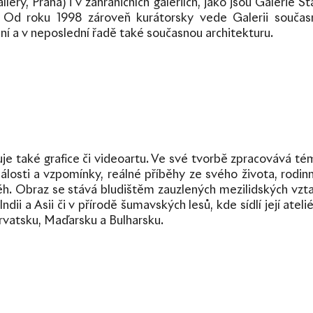
llery, Praha) i v zahraničních galeriích, jako jsou Galeri
 Od roku 1998 zároveň kurátorsky vede Galerii součas
í a v neposlední řadě také současnou architekturu.
je také grafice či videoartu. Ve své tvorbě zpracovává tém
události a vzpomínky, reálné příběhy ze svého života, rodi
íběh. Obraz se stává bludištěm zauzlených mezilidských vztahů 
dii a Asii či v přírodě šumavských lesů, kde sídlí její ateli
rvatsku, Maďarsku a Bulharsku.