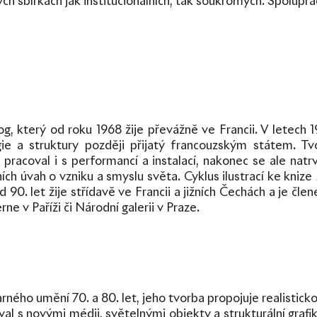
 sbírkách jak institucionálních, tak soukromých. Spolupra
gog, který od roku 1968 žije převážně ve Francii. V letech
ie a struktury později přijatý francouzským státem. Tv
racoval i s performancí a instalací, nakonec se ale natrva
ích úvah o vzniku a smyslu světa. Cyklus ilustrací ke knize
d 90. let žije střídavě ve Francii a jižních Čechách a je č
v Paříži či Národní galerii v Praze.
ho umění 70. a 80. let, jeho tvorba propojuje realistickou 
l s novými médii, světelnými objekty a strukturální grafik