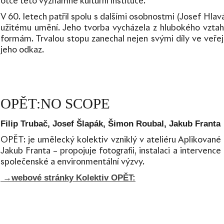
otce této významné kulturní instituce.
V 60. letech patřil spolu s dalšími osobnostmi (Josef Hlavá
užitému umění. Jeho tvorba vycházela z hlubokého vztahu 
formám. Trvalou stopu zanechal nejen svými díly ve veřej
jeho odkaz.
OPĚT:NO SCOPE
Filip Trubač, Josef Šlapák, Šimon Roubal, Jakub Franta
OPĚT: je umělecký kolektiv vzniklý v ateliéru Aplikované
Jakub Franta – propojuje fotografii, instalaci a interve
společenské a environmentální výzvy.
→webové stránky
Kolektiv OPĚT: