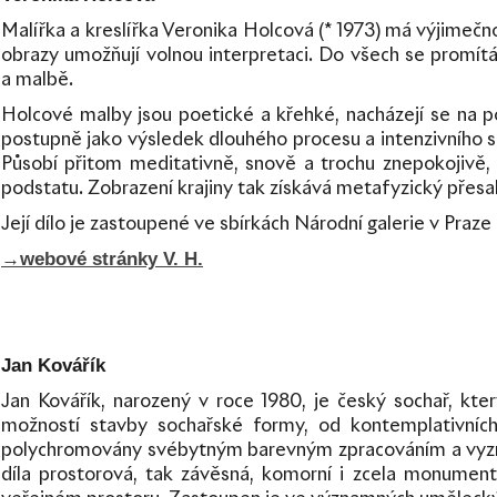
Malířka a kreslířka Veronika Holcová (* 1973) má výjimečno
obrazy umožňují volnou interpretaci. Do všech se promítá je
a malbě.
Holcové malby jsou poetické a křehké, nacházejí se na p
postupně jako výsledek dlouhého procesu a intenzivního sou
Působí přitom meditativně, snově a trochu znepokojivě, p
podstatu. Zobrazení krajiny tak získává metafyzický přesa
Její dílo je zastoupené ve sbírkách Národní galerie v Praze
→
webové stránky V. H.
Jan Kovářík
Jan Kovářík, narozený v roce 1980, je český sochař, kte
možností stavby sochařské formy, od kontemplativníc
polychromovány svébytným barevným zpracováním a vyzna
díla prostorová, tak závěsná, komorní i zcela monument