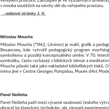
veřejném prostoru. Zastoupen je ve významných uměleckých
v mnoha soutěžích na návrhy děl do veřejného prostoru.
→
webové stránky J. K.
Miloslav Moucha
Miloslav Moucha (*1942, Litvínov) je malíř, grafik a peda
Besanconu, kde vytvořil pedagogický program morfolog
symbolismu a později konceptuálního umění. V 70. letech p
symboliku, často vycházejí z biblických témat a meditativn
Moucha působí také jako nakladatel bibliofilských tisků. O
mimo jiné v Centre Georges Pompidou, Musée d’Art Moderne 
Pavel Nešleha
Pavel Nešleha patří mezi výrazné osobnosti českého výtvarné
obracel ke klasickým technikám, ale zároveň experimentova