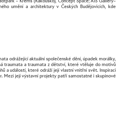
e Stadtpark – Krems (Rakousko), Concept Space; AIS Gallery–
ného umění a architektury v Českých Budějovicích, kde
ata odrážející aktuální společenské dění, úpadek morálky,
nná traumata a traumata z dětství, které vtěluje do motivů
a událostí, které odráží její vlastní vnitřní svět. Inspiraci
ér. Mezi její výstavní projekty patří samostatné i skupinové