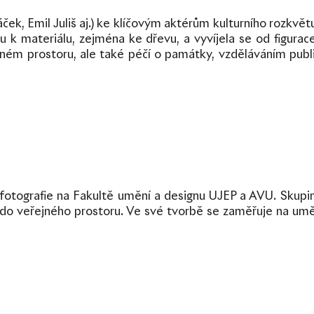
ček, Emil Juliš aj.) ke klíčovým aktérům kulturního rozkvět
k materiálu, zejména ke dřevu, a vyvíjela se od figurace
ném prostoru, ale také péčí o památky, vzděláváním publika
 fotografie na Fakultě umění a designu UJEP a AVU. Skupina
nce do veřejného prostoru. Ve své tvorbě se zaměřuje na u