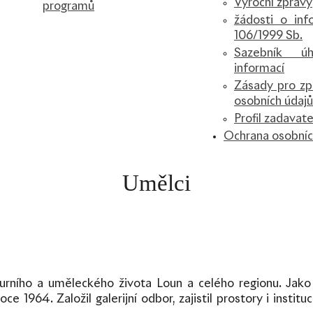
Výroční zprávy
programů
žádosti o inf
106/1999 Sb.
Sazebník ú
informací
Zásady pro zp
osobních údajů
Profil zadavate
Ochrana osobníc
Umělci
urního a uměleckého života Loun a celého regionu. Jako 
oce 1964. Založil galerijní odbor, zajistil prostory i insti