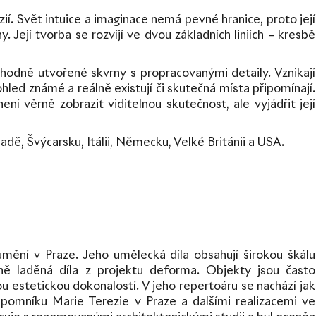
ií. Svět intuice a imaginace nemá pevné hranice, proto její
. Její tvorba se rozvíjí ve dvou základních liniích – kresbě
hodně utvořené skvrny s propracovanými detaily. Vznikají
hled známé a reálně existují či skutečná místa připomínají.
í věrně zobrazit viditelnou skutečnost, ale vyjádřit její
adě, Švýcarsku, Itálii, Německu, Velké Británii a USA.
 umění v Praze.
Jeho umělecká díla obsahují širokou škálu
ě laděná díla z projektu deforma. Objekty jsou často
u estetickou dokonalostí.
V jeho repertoáru se nachází jak
pomníku Marie Terezie v Praze a dalšími realizacemi ve