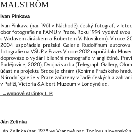
MALSTRÖM
Ivan Pinkava
Ivan Pinkava (nar. 1961 v Náchodě), český fotograf, v let
obor fotografie na FAMU v Praze. Roku 1994 vydává svou p
s Václavem Jiráskem a Robertem V. Novákem). V roce 20
2004 uspořádala pražská Galerie Rudolfinum autorovu 
fotografie na VŠUP v Praze. V roce 2012 uspořádalo Muse
doprovázelo vydání bilanční monografie v angličtině. Pra
Budějovice, 2020), Dvojná vazba (Telegraph Gallery, Olomo
účast na projektu Srdce je chrám (Konírna Pražského hr
Národní galerie v Praze zařazeny v řadě českých a zahra
v Paříži, Victoria & Albert Muzeum v Londýně ad.
→webové stránky
I. P.
Ján Zelinka
Ján Zelinka (nar. 1978 ve Vranově nad Topľou), slovenský 