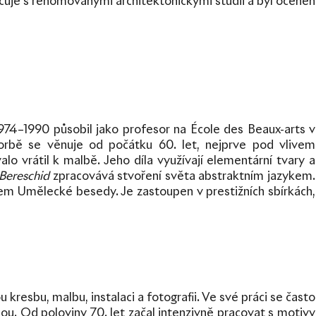
cuje s renomovanými architektonickými studii a byl oceněn
 1974–1990 působil jako profesor na École des Beaux-arts v
orbě se věnuje od počátku 60. let, nejprve pod vlivem
lo vrátil k malbě. Jeho díla využívají elementární tvary a
Bereschid
zpracovává stvoření světa abstraktním jazykem.
lenem Umělecké besedy. Je zastoupen v prestižních sbírkách,
kresbu, malbu, instalaci a fotografii. Ve své práci se často
ou. Od poloviny 70. let začal intenzivně pracovat s motivy