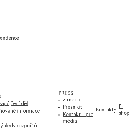
 tendence
PRESS
a
Z médií
apůjčení děl
E-
Press kit
Kontakty
jňované informace
shop
Kontakt pro
média
ýhledy rozpočtů