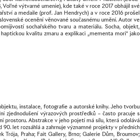
, Vol’né výtvarné umenie), kde také v roce 2017 obhájil své
řství a medaile (prof. Jan Hendrych) a v roce 2016 prošel
 slovenské ocenění věnované současnému umění. Autor ve
omíjivostí sochařského tvaru a materiálu. Socha, objekt,
na haptickou kvalitu zmaru a explikaci „mementa mori“ jako
ektu, instalace, fotografie a autorské knihy. Jeho tvorbu
ální zjednodušení výrazových prostředků – často pracuje s
ní prostoru. Abstrakce v jeho pojetí má sílu, která odolává
d 90. let rozsáhlá a zahrnuje významné projekty v předních
 Trója, Praha; Fait Gallery, Brno; Galerie Dům, Broumov;