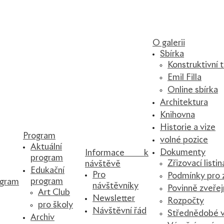
O galerii
Sbírka
Konstruktivní
Emil Filla
Online sbírka
Architektura
Knihovna
Historie a vize
Program
volné pozice
Aktuální
Dokumenty
Informace k
program
Zřizovací listin
návštěvě
Edukační
Pro
Podmínky pro z
program
gram
návštěvníky
Povinně zveře
Art Club
Newsletter
Rozpočty
pro školy
Návštěvní řád
Střednědobé v
Archiv