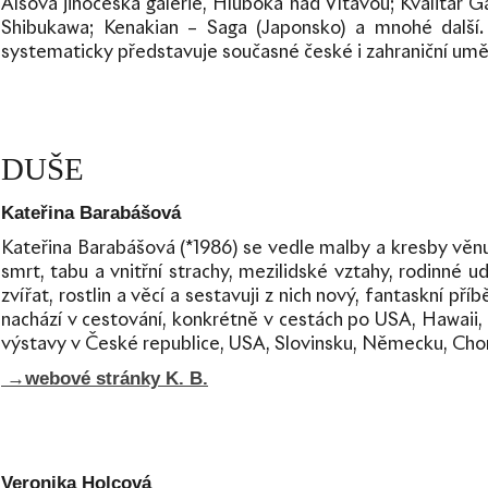
Alšova jihočeská galerie, Hluboká nad Vltavou; Kvalitář Ga
Shibukawa; Kenakian – Saga (Japonsko) a mnohé další.
systematicky představuje současné české i zahraniční uměn
DUŠE
Kateřina Barabášová
Kateřina Barabášová (*1986) se vedle malby a kresby věnu
smrt, tabu a vnitřní strachy, mezilidské vztahy, rodinné 
zvířat, rostlin a věcí a sestavuji z nich nový, fantaskní př
nachází v cestování, konkrétně v cestách po USA, Hawaii, In
výstavy v České republice, USA, Slovinsku, Německu, Cho
→webové stránky K. B.
Veronika Holcová