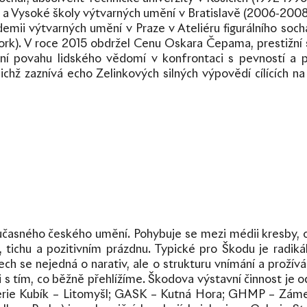
z) a Vysoké školy výtvarných umění v Bratislavě (2006-2008
mii výtvarných umění v Praze v Ateliéru figurálního socha
rk). V roce 2015 obdržel Cenu Oskara Čepama, prestižní
lní povahu lidského vědomí v konfrontaci s pevností a p
v nichž zaznívá echo Zelinkových silných výpovědí cílících 
učasného českého umění. Pohybuje se mezi médii kresby, obj
, tichu a pozitivním prázdnu. Typické pro Škodu je radik
ech se nejedná o narativ, ale o strukturu vnímání a prožívá
s tím, co běžně přehlížíme. Škodova výstavní činnost je o
Galerie Kubík – Litomyšl; GASK – Kutná Hora; GHMP – Zámek