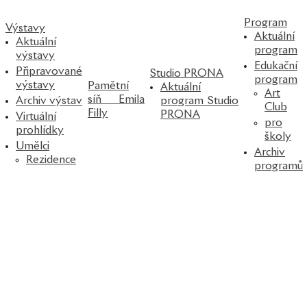
Program
Výstavy
Aktuální
Aktuální
program
výstavy
Edukační
Připravované
Studio PRONA
program
výstavy
Pamětní
Aktuální
Art
síň Emila
Archiv výstav
program Studio
Club
Filly
PRONA
Virtuální
pro
prohlídky
školy
Umělci
Archiv
Rezidence
programů