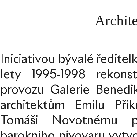
Archit
Iniciativou bývalé ředitel
lety 1995-1998 rekons
provozu Galerie Benedi
architektům Emilu Přik
Tomáši Novotnému po
barokního pivovaru vytv